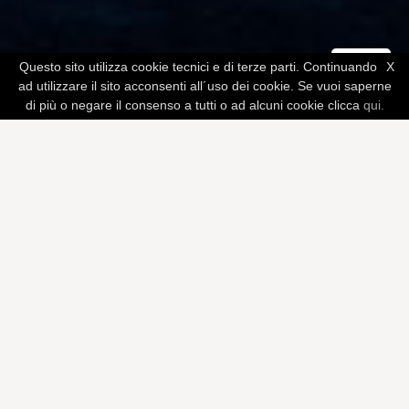
Questo sito utilizza cookie tecnici e di terze parti. Continuando
X
ad utilizzare il sito acconsenti all´uso dei cookie. Se vuoi saperne
di più o negare il consenso a tutti o ad alcuni cookie clicca
qui.
Ospiti da amici
Ben collaudate ma sempre
aggiornate, vacanze per
generazioni in ogni momento
dell'anno. Sia in famiglia durante
le ferie, come pensionato per